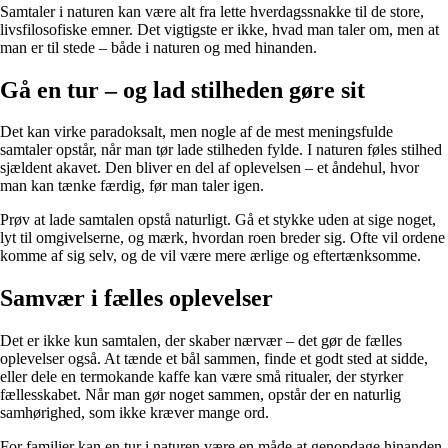
Samtaler i naturen kan være alt fra lette hverdagssnakke til de store,
livsfilosofiske emner. Det vigtigste er ikke, hvad man taler om, men at
man er til stede – både i naturen og med hinanden.
Gå en tur – og lad stilheden gøre sit
Det kan virke paradoksalt, men nogle af de mest meningsfulde
samtaler opstår, når man tør lade stilheden fylde. I naturen føles stilhed
sjældent akavet. Den bliver en del af oplevelsen – et åndehul, hvor
man kan tænke færdig, før man taler igen.
Prøv at lade samtalen opstå naturligt. Gå et stykke uden at sige noget,
lyt til omgivelserne, og mærk, hvordan roen breder sig. Ofte vil ordene
komme af sig selv, og de vil være mere ærlige og eftertænksomme.
Samvær i fælles oplevelser
Det er ikke kun samtalen, der skaber nærvær – det gør de fælles
oplevelser også. At tænde et bål sammen, finde et godt sted at sidde,
eller dele en termokande kaffe kan være små ritualer, der styrker
fællesskabet. Når man gør noget sammen, opstår der en naturlig
samhørighed, som ikke kræver mange ord.
For familier kan en tur i naturen være en måde at genopdage hinanden