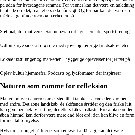
på uden for hverdagens rammer. For venner kan det være en anledning
til at tale om det, man ellers ikke får sagt. Og for par kan det være en
måde at genfinde roen og nærheden på.
Sæt mål, der motiverer: Sådan bevarer du gejsten i din sportstræning
Udforsk nye sider af dig selv med sjove og lærerige fritidsaktiviteter
Lokale udstillinger og markeder – hyggelige oplevelser for jer tæt på
Oplev kultur hjemmefra: Podcasts og lydformater, der inspirerer
Naturen som ramme for refleksion
Mange bruger naturen som et sted til at tænke – alene eller sammen
med andre. Det åbne landskab, de skiftende årstider og den friske luft
kan give perspektiv på ting, der ellers føles fastlåste. En samtale under
åben himmel kan derfor være mere end blot ord; den kan blive en form
for mental fornyelse.
Hvis du har noget på hjerte, som er svært at få sagt, kan det være