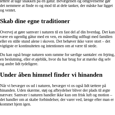
lettere at tage snakken på en gåtur. Bevægelsen og omgivelserne gør
det nemmere at finde ro og mod til at dele tanker, der måske har ligget
og ventet.
Skab dine egne traditioner
Overvej at gøre samvær i naturen til en fast del af din hverdag. Det kan
være en ugentlig gåtur med en ven, en månedlig udflugt med familien
eller en stille stund alene i skoven. Det behøver ikke være stort – det
vigtigste er kontinuiteten og intentionen om at være til stede.
Du kan også bruge naturen som ramme for særlige samtaler: en fejring,
en beslutning, eller et øjeblik, hvor du har brug for at mærke dig selv
og andre lidt tydeligere.
Under åben himmel finder vi hinanden
Når vi bevæger os ud i naturen, bevæger vi os også lidt tættere på
hinanden. Uden skærme, støj og afbrydelser bliver der plads til ægte
nærvær. Samvær i naturen handler ikke kun om frisk luft og motion –
det handler om at skabe forbindelser, der varer ved, længe efter man er
kommet hjem igen.