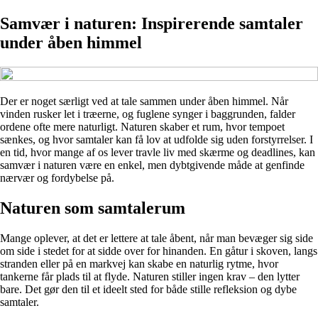
Samvær i naturen: Inspirerende samtaler
under åben himmel
Der er noget særligt ved at tale sammen under åben himmel. Når
vinden rusker let i træerne, og fuglene synger i baggrunden, falder
ordene ofte mere naturligt. Naturen skaber et rum, hvor tempoet
sænkes, og hvor samtaler kan få lov at udfolde sig uden forstyrrelser. I
en tid, hvor mange af os lever travle liv med skærme og deadlines, kan
samvær i naturen være en enkel, men dybtgivende måde at genfinde
nærvær og fordybelse på.
Naturen som samtalerum
Mange oplever, at det er lettere at tale åbent, når man bevæger sig side
om side i stedet for at sidde over for hinanden. En gåtur i skoven, langs
stranden eller på en markvej kan skabe en naturlig rytme, hvor
tankerne får plads til at flyde. Naturen stiller ingen krav – den lytter
bare. Det gør den til et ideelt sted for både stille refleksion og dybe
samtaler.