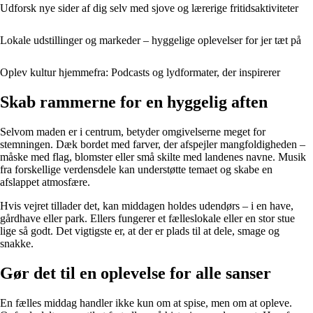
Udforsk nye sider af dig selv med sjove og lærerige fritidsaktiviteter
Lokale udstillinger og markeder – hyggelige oplevelser for jer tæt på
Oplev kultur hjemmefra: Podcasts og lydformater, der inspirerer
Skab rammerne for en hyggelig aften
Selvom maden er i centrum, betyder omgivelserne meget for
stemningen. Dæk bordet med farver, der afspejler mangfoldigheden –
måske med flag, blomster eller små skilte med landenes navne. Musik
fra forskellige verdensdele kan understøtte temaet og skabe en
afslappet atmosfære.
Hvis vejret tillader det, kan middagen holdes udendørs – i en have,
gårdhave eller park. Ellers fungerer et fælleslokale eller en stor stue
lige så godt. Det vigtigste er, at der er plads til at dele, smage og
snakke.
Gør det til en oplevelse for alle sanser
En fælles middag handler ikke kun om at spise, men om at opleve.