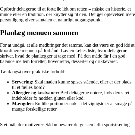
Opfordr deltagerne til at fortælle lidt om retten – måske en historie, et
minde eller en tradition, der knytter sig til den. Det gør oplevelsen mere
personlig og giver samtalen et naturligt udgangspunkt.
Planlæg menuen sammen
For at undgå, at alle medbringer det samme, kan det være en god idé at
koordinere menuen på forhånd. Lav en fælles liste, hvor deltagerne
skriver, hvad de planlægger at tage med. På den måde får I en god
balance mellem forretter, hovedretter, desserter og drikkevarer.
Tænk også over praktiske forhold:
Servering:
Skal maden kunne spises stående, eller er der plads
til et fælles bord?
Allergier og kostvaner:
Bed deltagerne notere, hvis deres ret
indeholder fx nødder, gluten eller kød.
Mængder:
En lille portion er nok – det vigtigste er at smage på
mange forskellige retter.
Sæt mål, der motiverer: Sådan bevarer du gejsten i din sportstræning