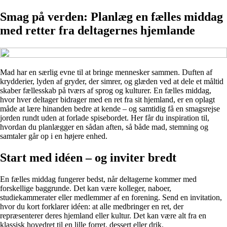
Smag på verden: Planlæg en fælles middag
med retter fra deltagernes hjemlande
Mad har en særlig evne til at bringe mennesker sammen. Duften af
krydderier, lyden af gryder, der simrer, og glæden ved at dele et måltid
skaber fællesskab på tværs af sprog og kulturer. En fælles middag,
hvor hver deltager bidrager med en ret fra sit hjemland, er en oplagt
måde at lære hinanden bedre at kende – og samtidig få en smagsrejse
jorden rundt uden at forlade spisebordet. Her får du inspiration til,
hvordan du planlægger en sådan aften, så både mad, stemning og
samtaler går op i en højere enhed.
Start med idéen – og inviter bredt
En fælles middag fungerer bedst, når deltagerne kommer med
forskellige baggrunde. Det kan være kolleger, naboer,
studiekammerater eller medlemmer af en forening. Send en invitation,
hvor du kort forklarer idéen: at alle medbringer en ret, der
repræsenterer deres hjemland eller kultur. Det kan være alt fra en
klassisk hovedret til en lille forret, dessert eller drik.