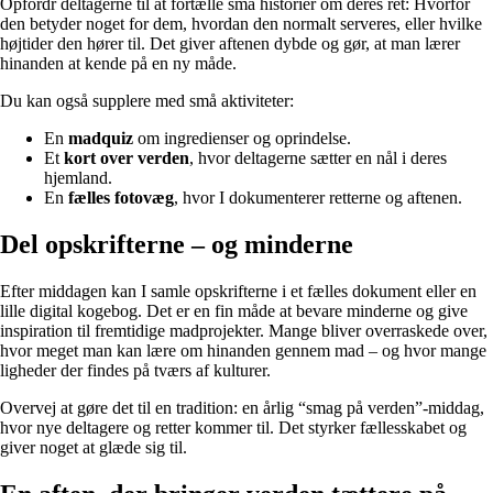
Opfordr deltagerne til at fortælle små historier om deres ret: Hvorfor
den betyder noget for dem, hvordan den normalt serveres, eller hvilke
højtider den hører til. Det giver aftenen dybde og gør, at man lærer
hinanden at kende på en ny måde.
Du kan også supplere med små aktiviteter:
En
madquiz
om ingredienser og oprindelse.
Et
kort over verden
, hvor deltagerne sætter en nål i deres
hjemland.
En
fælles fotovæg
, hvor I dokumenterer retterne og aftenen.
Del opskrifterne – og minderne
Efter middagen kan I samle opskrifterne i et fælles dokument eller en
lille digital kogebog. Det er en fin måde at bevare minderne og give
inspiration til fremtidige madprojekter. Mange bliver overraskede over,
hvor meget man kan lære om hinanden gennem mad – og hvor mange
ligheder der findes på tværs af kulturer.
Overvej at gøre det til en tradition: en årlig “smag på verden”-middag,
hvor nye deltagere og retter kommer til. Det styrker fællesskabet og
giver noget at glæde sig til.