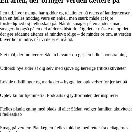
En aften, der bringer verden tættere på
I en tid, hvor mange har rødder og relationer på tværs af landegrænser,
kan en fælles middag være en enkel, men stærk måde at fejre
forskellighed og fællesskab på. Når du smager på en andens mad,
smager du også på en del af deres historie. Og det er måske netop det,
der gør sådanne aftener så mindeværdige – de minder os om, at verden
bliver lidt mindre, når vi deler et måltid.
Sæt mål, der motiverer: Sådan bevarer du gejsten i din sportstræning
Udforsk nye sider af dig selv med sjove og lærerige fritidsaktiviteter
Lokale udstillinger og markeder – hyggelige oplevelser for jer tæt på
Oplev kultur hjemmefra: Podcasts og lydformater, der inspirerer
Fælles planlægning med plads til alle: Sådan vælger familien aktiviteter
i fællesskab
Smag på verden: Planlæg en fælles middag med retter fra deltagernes