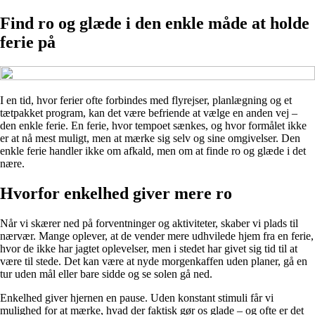
Find ro og glæde i den enkle måde at holde
ferie på
I en tid, hvor ferier ofte forbindes med flyrejser, planlægning og et
tætpakket program, kan det være befriende at vælge en anden vej –
den enkle ferie. En ferie, hvor tempoet sænkes, og hvor formålet ikke
er at nå mest muligt, men at mærke sig selv og sine omgivelser. Den
enkle ferie handler ikke om afkald, men om at finde ro og glæde i det
nære.
Hvorfor enkelhed giver mere ro
Når vi skærer ned på forventninger og aktiviteter, skaber vi plads til
nærvær. Mange oplever, at de vender mere udhvilede hjem fra en ferie,
hvor de ikke har jagtet oplevelser, men i stedet har givet sig tid til at
være til stede. Det kan være at nyde morgenkaffen uden planer, gå en
tur uden mål eller bare sidde og se solen gå ned.
Enkelhed giver hjernen en pause. Uden konstant stimuli får vi
mulighed for at mærke, hvad der faktisk gør os glade – og ofte er det