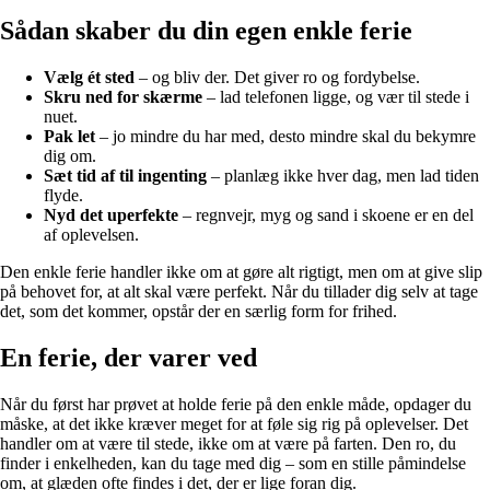
Sådan skaber du din egen enkle ferie
Vælg ét sted
– og bliv der. Det giver ro og fordybelse.
Skru ned for skærme
– lad telefonen ligge, og vær til stede i
nuet.
Pak let
– jo mindre du har med, desto mindre skal du bekymre
dig om.
Sæt tid af til ingenting
– planlæg ikke hver dag, men lad tiden
flyde.
Nyd det uperfekte
– regnvejr, myg og sand i skoene er en del
af oplevelsen.
Den enkle ferie handler ikke om at gøre alt rigtigt, men om at give slip
på behovet for, at alt skal være perfekt. Når du tillader dig selv at tage
det, som det kommer, opstår der en særlig form for frihed.
En ferie, der varer ved
Når du først har prøvet at holde ferie på den enkle måde, opdager du
måske, at det ikke kræver meget for at føle sig rig på oplevelser. Det
handler om at være til stede, ikke om at være på farten. Den ro, du
finder i enkelheden, kan du tage med dig – som en stille påmindelse
om, at glæden ofte findes i det, der er lige foran dig.