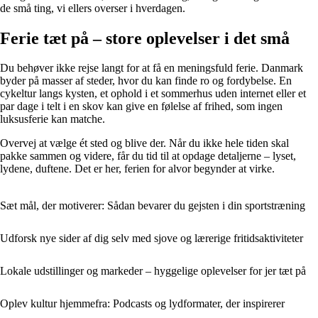
de små ting, vi ellers overser i hverdagen.
Ferie tæt på – store oplevelser i det små
Du behøver ikke rejse langt for at få en meningsfuld ferie. Danmark
byder på masser af steder, hvor du kan finde ro og fordybelse. En
cykeltur langs kysten, et ophold i et sommerhus uden internet eller et
par dage i telt i en skov kan give en følelse af frihed, som ingen
luksusferie kan matche.
Overvej at vælge ét sted og blive der. Når du ikke hele tiden skal
pakke sammen og videre, får du tid til at opdage detaljerne – lyset,
lydene, duftene. Det er her, ferien for alvor begynder at virke.
Sæt mål, der motiverer: Sådan bevarer du gejsten i din sportstræning
Udforsk nye sider af dig selv med sjove og lærerige fritidsaktiviteter
Lokale udstillinger og markeder – hyggelige oplevelser for jer tæt på
Oplev kultur hjemmefra: Podcasts og lydformater, der inspirerer