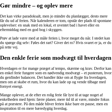
Gør mindre – og oplev mere
Det kan virke paradoksalt, men jo mindre du planlægger, desto mere
får du ud af ferien. Når kalenderen er tom, opstår der plads til spontane
oplevelser: en snak med en lokal, et uventet bad i havet eller en
eftermiddag med en god bog i skyggen.
Prøv at lade være med at måle ferien i, hvor meget du når. I stedet kan
du spørge dig selv: Føles det rart? Giver det ro? Hvis svaret er ja, er du
på rette vej.
Den enkle ferie som modvægt til hverdagen
Hverdagen er for mange præget af tempo, skærme og krav. Derfor kan
en enkel ferie fungere som en nødvendig modvægt – et pusterum, hvor
du genfinder balancen. Det handler ikke om at flygte fra hverdagen,
men om at skabe et rum, hvor du kan lade op og vende tilbage med
fornyet energi.
Mange oplever, at de efter en rolig ferie får lyst til at tage noget af
enkelheden med hjem: færre planer, mere tid til at være, mindre fokus
på at præstere. På den måde bliver ferien ikke bare en pause, men en
inspiration til en mere bæredygtig hverdag.